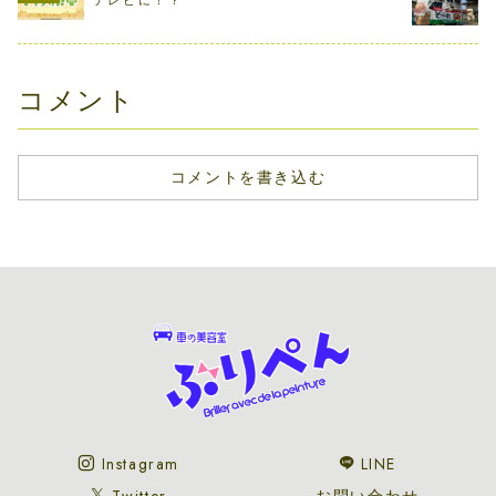
テレビに！？
´□`)｣＜安全運転で
って 帰ってから気
って触っていただ
可愛がってお...
づくという大失
けるように準備し
態……...
ております！ 1月
から順次...
コメント
コメントを書き込む
Instagram
LINE
Twitter
お問い合わせ