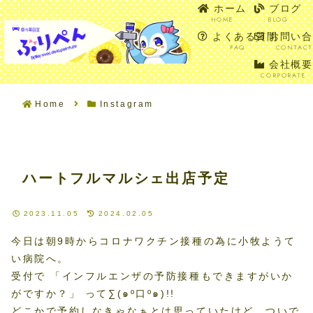
ホーム
ブログ
HOME
BLOG
SEARCH
ME
よくある質問
お問い合
FAQ
CONTACT
会社概要
CORPORATE
Home
Instagram
ハートフルマルシェ出店予定
2023.11.05
2024.02.05
今日は朝9時からコロナワクチン接種の為に小牧ようて
い病院へ。
受付で 「インフルエンザの予防接種もできますがいか
がですか？」 って∑(๑º口º๑)!!
どこかで予約しなきゃなぁとは思っていたけど、ついで