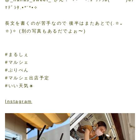
ﾏﾃﾞｼﾀ.•*¨*•✧
長文を書くのが苦手なので 後半はまたあとで(.ㅎ᎑
ㅎ)✧ (別の写真もあるだでよぉ〜)
#まるしぇ
#マルシェ
#ぶりぺん
#マルシェ出店予定
#いい天気☀️
Instagram