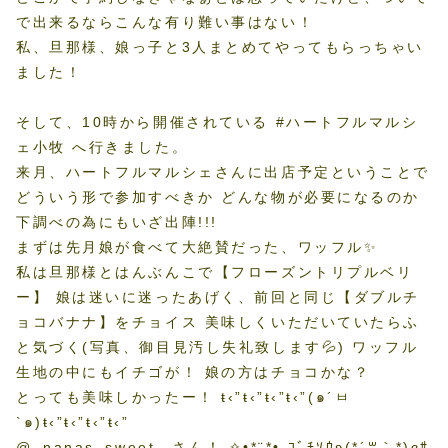
で出来るならこんな有り難い事はない！
私、旦那様、娘っ子と3人まとめてやってもらっちゃい
ました！
そして、10時から開催されている #ハートフルマルシ
ェ小牧 へ行きました。
来月、ハートフルマルシェさんに出店予定ということで
どういう形で参加すべきか どんな物が必要になるのか
下調べの為にもいざ出陣!!!
まずは先月娘が食べて大絶賛だった、ワッフル✨
私は旦那様とはんぶんこで【フローズントリプルベリ
ー】 娘は迷いに迷ったあげく、前回と同じ【ダブルチ
ョコバナナ】をチョイス 美味しくいただいていたらふ
と気づく(写真、御目見汚し失礼致します💦) ワッフル
生地の中にもイチゴが！ 娘の方はチョコかな？
とっても美味しかったー！ ŧ‹”ŧ‹”ŧ‹”ŧ‹”(๑´ㅂ
`๑)ŧ‹”ŧ‹”ŧ‹”ŧ‹”
@_nanas_sweet_ さん！ ✧•*¨*•.ｺﾞﾁｿｳʚ(*´꒳｀*)ɞｻ