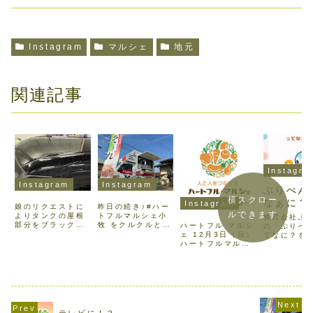
Instagram
マルシェ
地元
関連記事
Instagra
Instagram
Instagram
ぶりぺん
横スクロー
なぁに？
Instagram
娘のリクエストに
昨日の続き♪#ハー
ルできます
よりタンクの屋根
トフルマルシェ小
株式会社ぶ
部分をブラック×
牧 をクルクルと2
ハートフル マルシ
の「ぶりぺ
ラメラメに！！！
周くらいまわって
ェ 12月3日（日）
てなに？を
工場内や夜に見る
たくさんあって目
ハートフルマルシ
と、普通の黒っぽ
移りしまくってま
ェに初出店いたし
いけれど 昼間の明
した💦 後でバラン
ます！ 今から楽し
るいところで見る
スボールのやつや
みすぎて ┣¨‡
と ラメっラメ！
ろうと思ってたの
(♡°ω°♡)┣¨‡ 売
(º ﾛ º๑)わぉ♡娘
に ワッフル食べて
る物はありません
が喜んでくれたの
お腹いっぱいにな
が ホイールキャッ
でよかった (*｣
ったら忘れてしま
プを、見て手にと