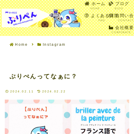
ホーム
ブログ
HOME
BLOG
SEARCH
ME
よくある質問
お問い合
FAQ
CONTACT
会社概要
CORPORATE
Home
Instagram
ぶりぺんってなぁに？
2024.02.11
2024.02.22