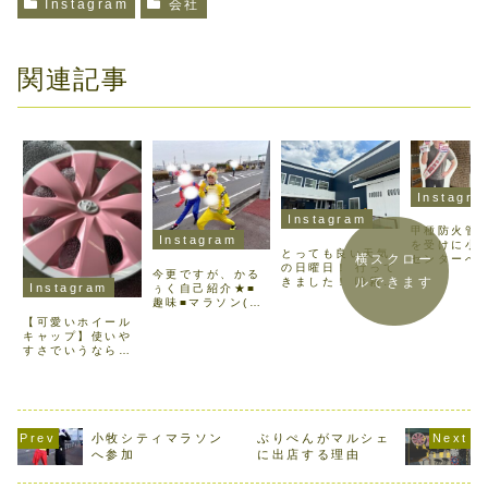
Instagram
会社
関連記事
Instagra
Instagram
甲種防火管
Instagram
を受けに小
とっても良い天気
横スクロー
センターへ
の日曜日！ 行って
きました無
今更ですが、かる
ルできます
きました！ 噴霧塗
日間終わり
Instagram
ぅく自己紹介★■
装技能士1級実技
んと #防火
趣味■マラソン(主
試験 やる事はやっ
講習 終了証
に子供達に笑って
【可愛いホイール
た！(たぶん) 昭和
だけました
もらえるコスプレ
キャップ】使いや
塗装機㈱様、愛知
は本当に苦
をしながら)水泳
すさでいうならば
県工業塗装協会
_(:3｣∠)
(市内1位をとった
こういったデザイ
様、ありがとうご
人の命に関
実績有り)30代の
ンがいいかな？と
ざいました！ 結果
ですもの！ 
部での出場者が1
たくさん作り上げ
は10月頃だそうで
たくさんの
人だったというオ
たらマルシェなど
す ((( ；ﾟДﾟ)))
あったから
チ付き■長所■ポジ
で出店できたらい
ｶﾞｸｶﾞｸﾌﾞﾙﾌﾞﾙ
から...
ティブ声がよく通
いなと考えており
...
小牧シティマラソン
ぶりぺんがマルシェ
る(うるさいともい
ます「こんなデザ
へ参加
に出店する理由
う)■短所■後先考
インあったらいい
えな...
な」というお声が